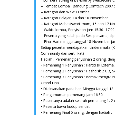
” Lomba Hacking di Be-Mall by WebSecure 
– Tempat Lomba : Bandung Comtech 2007 St
– Kategori dan Waktu Lomba
– Kategori Pelajar, 14 dan 16 November
– Kategori Mahasiswa/Umum, 15 dan 17 N
– Waktu lomba, Penyisihan jam 15.30 -17.00
– Peserta yang kalah pada Sesi pertama, di
– Final Hari minggu tanggal 18 November jam
Setiap peserta mendapatkan cinderamata (K
Community dan sertifikat)
Hadiah , Pemenang penyisihan 2 orang, deng
• Pemenang 1 Penyisihan : Harddisk External, 
• Pemenang 2 Penyisihan : Flashdisk 2 GB, Se
• Pemenang 3 Penyisihan : Berhak mengikuti 
Grand Final
• Dilaksanakan pada hari Minggu tanggal 1
• Pengumuman pemenang jam 16.30
• Pesertanya adalah seluruh pemenang 1, 2 
• Peserta bawa laptop sendiri.
• Pemenang Final 5 orang, dengan hadiah :