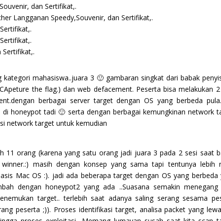
uvenir, dan Sertifikat,.
er Langganan Speedy,Souvenir, dan Sertifikat,.
ertifikat,.
ertifikat,.
ertifikat,.
g kategori mahasiswa..juara 3 🙂 gambaran singkat dari babak penyi
CApeture the flag.) dan web defacement. Peserta bisa melakukan 2
nt.dengan berbagai server target dengan OS yang berbeda pula.
 di honeypot tadi 🙂 serta dengan berbagai kemungkinan network t
asi network target untuk kemudian
ah 11 orang (karena yang satu orang jadi juara 3 pada 2 sesi saat 
1st winner.:) masih dengan konsep yang sama tapi tentunya lebih 
asis Mac OS :). jadi ada beberapa target dengan OS yang berbeda 
ambah dengan honeypot2 yang ada ..Suasana semakin menegang 
nemukan target.. terlebih saat adanya saling serang sesama pe
g peserta ;)). Proses identifikasi target, analisa packet yang lewa
ingga proses exploitasi.. Memang lumayan susah saat kita scan t