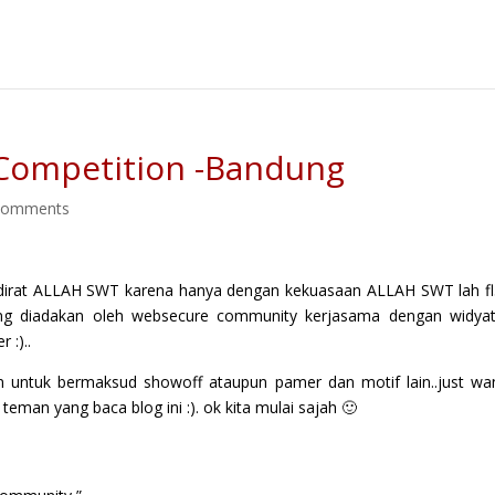
Competition -Bandung
comments
ehadirat ALLAH SWT karena hanya dengan kekuasaan ALLAH SWT lah f
yang diadakan oleh websecure community kerjasama dengan widy
 :)..
ukan untuk bermaksud showoff ataupun pamer dan motif lain..just wa
man yang baca blog ini :). ok kita mulai sajah 🙂