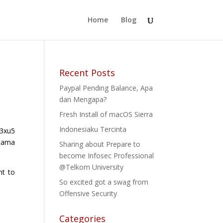
Home
Blog
Recent Posts
Paypal Pending Balance, Apa
dan Mengapa?
Fresh Install of macOS Sierra
Indonesiaku Tercinta
l3xu5
atama
Sharing about Prepare to
become Infosec Professional
@Telkom University
nt to
So excited got a swag from
Offensive Security
Categories