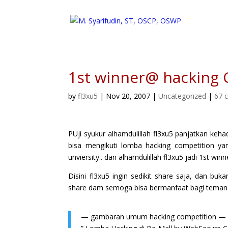
1st winner@ hacking 
by
fl3xu5
|
Nov 20, 2007
|
Uncategorized
|
67 
PUji syukur alhamdulillah fl3xu5 panjatkan k
bisa mengikuti lomba hacking competition 
unviersity.. dan alhamdulillah fl3xu5 jadi 1st winner
Disini fl3xu5 ingin sedikit share saja, dan b
share dam semoga bisa bermanfaat bagi teman te
— gambaran umum hacking competition —