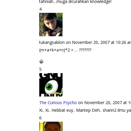
tahniah…muga dicurahkan knowledge!
tukangsablon
on November 20, 2007 at 10:26 
(m+a+k+a+n)*2 = … ???????
😀
The Curious Psycho
on November 20, 2007 at 1
Xi.. Xi.. Hebbat euy.. Mantep Deh.. sharin2 ilm