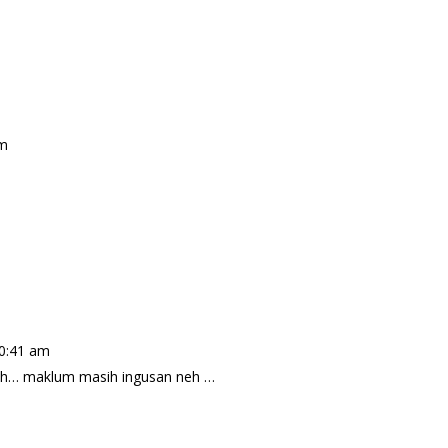
am
0:41 am
u yah… maklum masih ingusan neh …