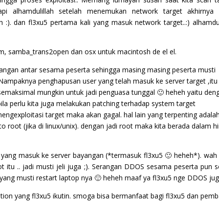
pi alhamdulillah setelah menemukan network target akhirnya 
 :). dan fl3xu5 pertama kali yang masuk network target..:) alhamdul
om, samba_trans2open dan osx untuk macintosh de el el.
erangan antar sesama peserta sehingga masing masing peserta musti
ampaknya penghapusan user yang telah masuk ke server target ,itu
 semaksimal mungkin untuk jadi penguasa tunggal 🙂 heheh yaitu den
a perlu kita juga melakukan patching terhadap system target
engexploitasi target maka akan gagal. hal lain yang terpenting adala
to root (jika di linux/unix). dengan jadi root maka kita berada dalam hi
 yang masuk ke server bayangan (*termasuk fl3xu5 🙂 heheh*). wah
pot itu .. jadi musti jeli juga ;). Serangan DDOS sesama peserta pun s
ang musti restart laptop nya 🙂 heheh maaf ya fl3xu5 nge DDOS jug
ition yang fl3xu5 ikutin. smoga bisa bermanfaat bagi fl3xu5 dan pem