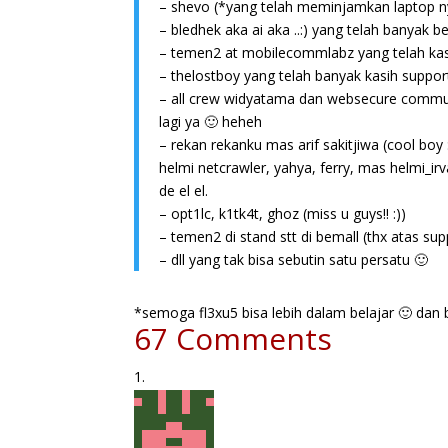
– shevo (*yang telah meminjamkan laptop nya 
– bledhek aka ai aka ..:) yang telah banyak be
– temen2 at mobilecommlabz yang telah kas
– thelostboy yang telah banyak kasih support j
– all crew widyatama dan websecure communi
lagi ya 🙂 heheh
– rekan rekanku mas arif sakitjiwa (cool boy :
helmi netcrawler, yahya, ferry, mas helmi_irv
de el el.
– opt1lc, k1tk4t, ghoz (miss u guys!! :))
– temen2 di stand stt di bemall (thx atas sup
– dll yang tak bisa sebutin satu persatu 🙂
*semoga fl3xu5 bisa lebih dalam belajar 🙂 dan 
67 Comments