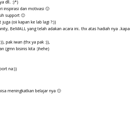
dll.. :)*)
ri inspirasi dan motivasi 🙂
ih support 🙂
uga (oii kapan ke lab lagi ?:))
ty, BeMALL yang telah adakan acara ini.. thx atas hadiah nya ..kap
)), pak iwan (thx ya pak :)),
an (gmn bisinis kita :)hehe)
port na:))
bisa meningkatkan belajar nya 🙂