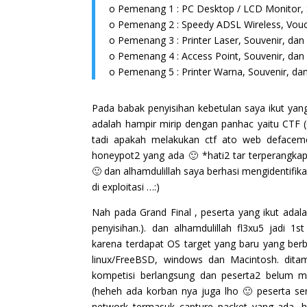
o Pemenang 1 : PC Desktop / LCD Monitor, So
o Pemenang 2 : Speedy ADSL Wireless, Vouch
o Pemenang 3 : Printer Laser, Souvenir, dan S
o Pemenang 4 : Access Point, Souvenir, dan S
o Pemenang 5 : Printer Warna, Souvenir, dan S
Pada babak penyisihan kebetulan saya ikut yan
adalah hampir mirip dengan panhac yaitu CTF (
tadi apakah melakukan ctf ato web defaceme
honeypot2 yang ada 🙂 *hati2 tar terperangkap
🙂 dan alhamdulillah saya berhasi mengidentifik
di exploitasi …:)
Nah pada Grand Final , peserta yang ikut adal
penyisihan.). dan alhamdulillah fl3xu5 jadi 
karena terdapat OS target yang baru yang berb
linux/FreeBSD, windows dan Macintosh. dit
kompetisi berlangsung dan peserta2 belum me
(heheh ada korban nya juga lho 🙂 peserta seran
network termasuk capture packet yang ada, h